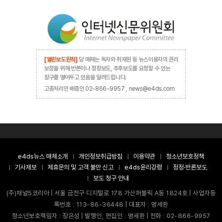
[열린보도원칙]
당 매체는 독자와 취재원 등 뉴스이용자의 권리
보장을 위해 반론이나 정정보도, 추후보도를 요청할 수 있는
창구를 열어두고 있음을 알려드립니다.
고충처리인 배종인 02-866-9957 , news@e4ds.com
e4ds뉴스 매체소개
개인정보취급방침
이용약관
청소년보호정책
기사제보
제휴문의 및 고객 불만 신고
e4ds윤리강령
정정·반론보도
보도 청구 안내
(주)채널5코리아 | 서울 금천구 디지털로 178 가산퍼블릭 A동 1824호 | 사업자등
록번호 : 113-86-36448 | 대표자 : 명세환
청소년보호책임자 : 장은성 | 발행인, 편집인 : 명세환 | 전화 : 02-866-9957