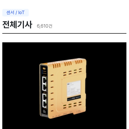
센서 / IoT
전체기사
6,610
건