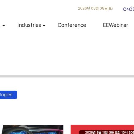
2026년 08월 08일(토)
s
Industries
Conference
EEWebinar
logies