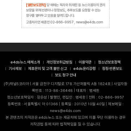
[열린보도원칙]
당 매체는 독자와 취재원 등 뉴스이용자의 권리
보장을 위해 반론이나 정정보도, 추후보도를 요청할 수 있는
창구를 열어두고 있음을 알려드립니다.
고충처리인 배종인 02-866-9957 , news@e4ds.com
e4ds뉴스 매체소개
개인정보취급방침
이용약관
청소년보호정책
기사제보
제휴문의 및 고객 불만 신고
e4ds윤리강령
정정·반론보도
보도 청구 안내
(주)채널5코리아 | 서울 금천구 디지털로 178 가산퍼블릭 A동 1824호 | 사업자등
록번호 : 113-86-36448 | 대표자 : 명세환
청소년보호책임자 : 장은성 | 발행인, 편집인 : 명세환 | 전화 : 02-866-9957
등록번호 : 서울특별시 아 01366 | 등록일 : 2010년 10월 40일 | 제보메일 :
news@e4ds.com
본 콘텐츠의 저작권은 e4ds뉴스 또는 제공처에 있으며 이를 무단 이용하는 경우
저작권법 등에 따라 법적책임을 질 수 있습니다.