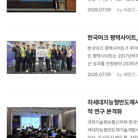
2026.07.09
by
배종인 
한국머크 평택사이트,
한국머크 평택사이트가 취약
인 평택사이트는 2017년부
산 성과를 인정받아 2025년
2026.07.09
by
배종인 
차세대지능형반도체사업
적 연구 본격화
과학기술정보통신부와 한국연
세대지능형반도체기술개발사업(
모리, 두뇌모사 반도체, 3차