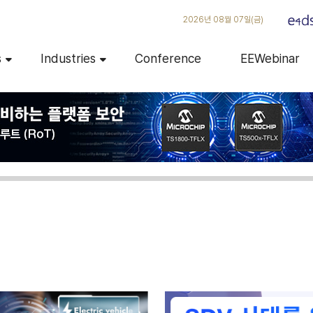
2026년 08월 07일(금)
s
Industries
Conference
EEWebinar