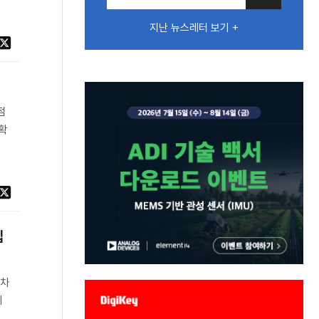
지난 뉴스레터 보기 +
점
확
집
 차
메