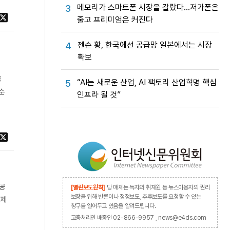
메모리가 스마트폰 시장을 갈랐다…저가폰은
3
줄고 프리미엄은 커진다
젠슨 황, 한국에선 공급망 일본에서는 시장
4
확보
을
“AI는 새로운 산업, AI 팩토리 산업혁명 핵심
5
순
인프라 될 것”
제공
[열린보도원칙]
당 매체는 독자와 취재원 등 뉴스이용자의 권리
보장을 위해 반론이나 정정보도, 추후보도를 요청할 수 있는
 제
창구를 열어두고 있음을 알려드립니다.
고충처리인 배종인 02-866-9957 , news@e4ds.com