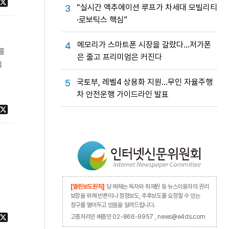
“실시간 액추에이션 루프가 차세대 모빌리티
3
·로보틱스 핵심”
메모리가 스마트폰 시장을 갈랐다…저가폰
4
를
은 줄고 프리미엄은 커진다
식
국토부, 레벨4 상용화 지원…무인 자율주행
5
차 안전운행 가이드라인 발표
가
[열린보도원칙]
당 매체는 독자와 취재원 등 뉴스이용자의 권리
보장을 위해 반론이나 정정보도, 추후보도를 요청할 수 있는
창구를 열어두고 있음을 알려드립니다.
고충처리인 배종인 02-866-9957 , news@e4ds.com