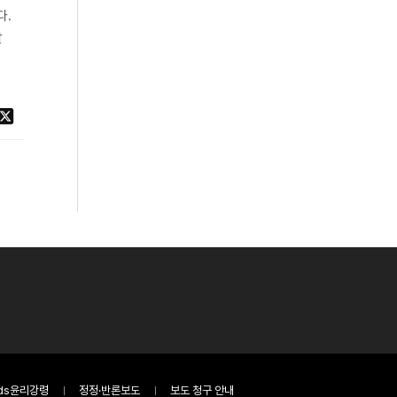
다.
할
ds윤리강령
정정·반론보도
보도 청구 안내