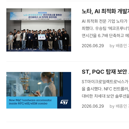
노타, AI 최적화 개
AI 최적화 전문 기업 노타가
최했다. 우승팀 ‘에코프루너’
연시간을 6.7배 단축하고 메
2026.06.29
by
배종인
ST, PQC 탑재 보안
ST마이크로일렉트로닉스가 포
을 출시했다. NFC 컨트롤러,
대비한 차세대 보안 솔루션을 
2026.06.29
by
배종인