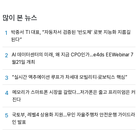
많이 본 뉴스
박중서 TI 대표, “자동차서 검증된 ‘반도체’ 로봇 지능화 지름길
1
된다”
AI 데이터센터의 미래, 왜 지금 CPO인가…e4ds EEWebinar 7
2
월21일 개최
“실시간 액추에이션 루프가 차세대 모빌리티·로보틱스 핵심”
3
메모리가 스마트폰 시장을 갈랐다…저가폰은 줄고 프리미엄은 커
4
진다
국토부, 레벨4 상용화 지원…무인 자율주행차 안전운행 가이드라
5
인 발표