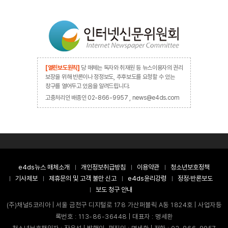
[열린보도원칙]
당 매체는 독자와 취재원 등 뉴스이용자의 권리
보장을 위해 반론이나 정정보도, 추후보도를 요청할 수 있는
창구를 열어두고 있음을 알려드립니다.
고충처리인 배종인 02-866-9957 , news@e4ds.com
e4ds뉴스 매체소개
개인정보취급방침
이용약관
청소년보호정책
기사제보
제휴문의 및 고객 불만 신고
e4ds윤리강령
정정·반론보도
보도 청구 안내
(주)채널5코리아 | 서울 금천구 디지털로 178 가산퍼블릭 A동 1824호 | 사업자등
록번호 : 113-86-36448 | 대표자 : 명세환