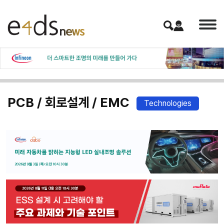
PCB / 회로설계 / EMC
Technologies