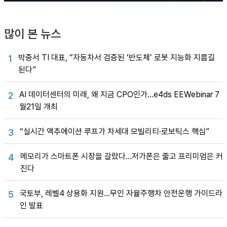
많이 본 뉴스
박중서 TI 대표, “자동차서 검증된 ‘반도체’ 로봇 지능화 지름길
1
된다”
AI 데이터센터의 미래, 왜 지금 CPO인가…e4ds EEWebinar 7
2
월21일 개최
“실시간 액추에이션 루프가 차세대 모빌리티·로보틱스 핵심”
3
메모리가 스마트폰 시장을 갈랐다…저가폰은 줄고 프리미엄은 커
4
진다
국토부, 레벨4 상용화 지원…무인 자율주행차 안전운행 가이드라
5
인 발표