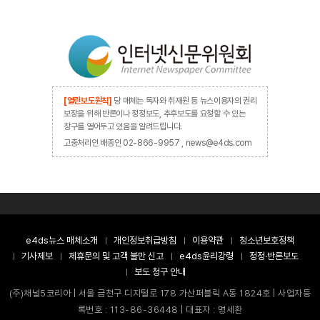
[열린보도원칙]
당 매체는 독자와 취재원 등 뉴스이용자의 권리
보장을 위해 반론이나 정정보도, 추후보도를 요청할 수 있는
창구를 열어두고 있음을 알려드립니다.
고충처리인 배종인 02-866-9957 , news@e4ds.com
e4ds뉴스 매체소개
개인정보취급방침
이용약관
청소년보호정책
기사제보
제휴문의 및 고객 불만 신고
e4ds윤리강령
정정·반론보도
보도 청구 안내
(주)채널5코리아 | 서울 금천구 디지털로 178 가산퍼블릭 A동 1824호 | 사업자등
록번호 : 113-86-36448 | 대표자 : 명세환