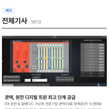
예외
전체기사
597
건
쿤텍, 원전 디지털 트윈 최고 단계 공급
DX 보안 & 임베디드 가상화 전문기업 쿤텍(대표 방혁준)이 수산ENS