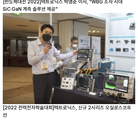
[반도체대전 2022]텍트로닉스 박영준 이사, “WBG 소자 시대
SiC·GaN 계측 솔루션 제공”
[2022 전력전자학술대회]텍트로닉스, 신규 2시리즈 오실로스코프
선