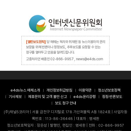
[열린보도원칙]
당 매체는 독자와 취재원 등 뉴스이용자의 권리
보장을 위해 반론이나 정정보도, 추후보도를 요청할 수 있는
창구를 열어두고 있음을 알려드립니다.
고충처리인 배종인 02-866-9957 , news@e4ds.com
e4ds뉴스 매체소개
개인정보취급방침
이용약관
청소년보호정책
기사제보
제휴문의 및 고객 불만 신고
e4ds윤리강령
정정·반론보도
보도 청구 안내
(주)채널5코리아 | 서울 금천구 디지털로 178 가산퍼블릭 A동 1824호 | 사업자등
록번호 : 113-86-36448 | 대표자 : 명세환
청소년보호책임자 : 장은성 | 발행인, 편집인 : 명세환 | 전화 : 02-866-9957