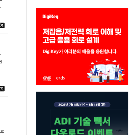
.
공
연
표준