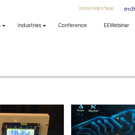
2026년 08월 07일(금)
s
Industries
Conference
EEWebinar