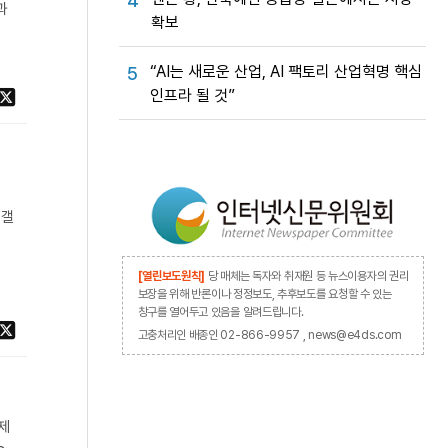
4
과
확보
“AI는 새로운 산업, AI 팩토리 산업혁명 핵심
5
인프라 될 것”
 갤
다
[열린보도원칙]
당 매체는 독자와 취재원 등 뉴스이용자의 권리
보장을 위해 반론이나 정정보도, 추후보도를 요청할 수 있는
창구를 열어두고 있음을 알려드립니다.
고충처리인 배종인 02-866-9957 , news@e4ds.com
제