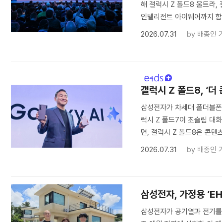
해 갤럭시 Z 폴드8 울트라,
인텔리전트 아이웨어까지 함
2026.07.31
by
배종인 
갤럭시 Z 폴드8, ‘더
삼성전자가 차세대 폴더블폰 
럭시 Z 폴드7이 초슬림 대화
면, 갤럭시 Z 폴드8은 콘텐
2026.07.31
by
배종인 
삼성전자, 가정용 ‘E
삼성전자가 공기열과 전기를 