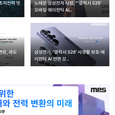
 초저전력 엣
노태문 삼성전자 사장, “‘갤럭시 S26’
모바일 에이전틱 AI..
연장, 과도
삼성전자, ‘갤럭시 S26’ 사생활 보호·에
이전틱 AI 전면 강..