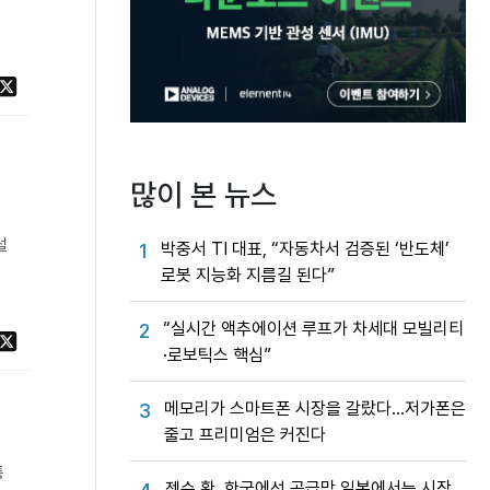
많이 본 뉴스
설
박중서 TI 대표, “자동차서 검증된 ‘반도체’
1
로봇 지능화 지름길 된다”
“실시간 액추에이션 루프가 차세대 모빌리티
2
·로보틱스 핵심”
메모리가 스마트폰 시장을 갈랐다…저가폰은
3
줄고 프리미엄은 커진다
통
젠슨 황, 한국에선 공급망 일본에서는 시장