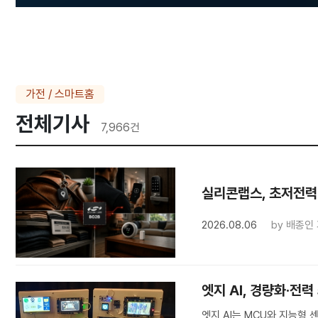
가전 / 스마트홈
전체기사
7,966
건
실리콘랩스, 초저전력 
2026.08.06
by
배종인
엣지 AI, 경량화·전
엣지 AI는 MCU와 지능형