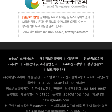
[열린보도원칙]
당 매체는 독자와 취재원 등 뉴스이용자의 권리
보장을 위해 반론이나 정정보도, 추후보도를 요청할 수 있는
창구를 열어두고 있음을 알려드립니다.
고충처리인 배종인 02-866-9957 , news@e4ds.com
e4ds뉴스 매체소개
개인정보취급방침
이용약관
청소년보호정책
기사제보
제휴문의 및 고객 불만 신고
e4ds윤리강령
정정·반론보도
보도 청구 안내
(주)채널5코리아 | 서울 금천구 디지털로 178 가산퍼블릭 A동 1824호 | 사업자등
록번호 : 113-86-36448 | 대표자 : 명세환
청소년보호책임자 : 장은성 | 발행인, 편집인 : 명세환 | 전화 : 02-866-9957
등록번호 : 서울특별시 아 01366 | 등록일 : 2010년 10월 40일 | 제보메일 :
news@e4ds.com
본 콘텐츠의 저작권은 e4ds뉴스 또는 제공처에 있으며 이를 무단 이용하는 경우
저작권법 등에 따라 법적책임을 질 수 있습니다.