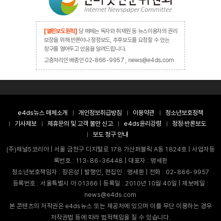
[열린보도원칙]
당 매체는 독자와 취재원 등 뉴스이용자의 권리
보장을 위해 반론이나 정정보도, 추후보도를 요청할 수 있는
창구를 열어두고 있음을 알려드립니다.
고충처리인 배종인 02-866-9957 , news@e4ds.com
e4ds뉴스 매체소개
개인정보취급방침
이용약관
청소년보호정책
기사제보
제휴문의 및 고객 불만 신고
e4ds윤리강령
정정·반론보도
보도 청구 안내
(주)채널5코리아 | 서울 금천구 디지털로 178 가산퍼블릭 A동 1824호 | 사업자등
록번호 : 113-86-36448 | 대표자 : 명세환
청소년보호책임자 : 장은성 | 발행인, 편집인 : 명세환 | 전화 : 02-866-9957
등록번호 : 서울특별시 아 01366 | 등록일 : 2010년 10월 40일 | 제보메일 :
news@e4ds.com
본 콘텐츠의 저작권은 e4ds뉴스 또는 제공처에 있으며 이를 무단 이용하는 경우
저작권법 등에 따라 법적책임을 질 수 있습니다.