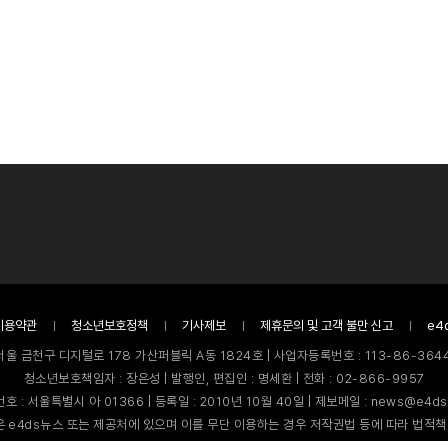
이용약관
청소년보호정책
기사제보
제휴문의 및 고객 불만 신고
e4
서울 금천구 디지털로 178 가산퍼블릭 A동 1824호 | 사업자등록번호 : 113-86-3644
청소년보호책임자 : 장은성 | 발행인, 편집인 : 명세환 | 전화 : 02-866-9957
호 : 서울특별시 아 01366 | 등록일 : 2010년 10월 40일 | 제보메일 : news@e4ds
 e4ds뉴스 또는 제공처에 있으며 이를 무단 이용하는 경우 저작권법 등에 따라 법적책