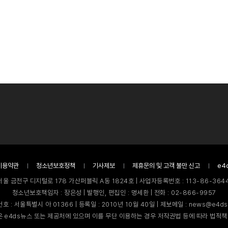
이용약관
청소년보호정책
기사제보
제휴문의 및 고객 불만 신고
e4
서울 금천구 디지털로 178 가산퍼블릭 A동 1824호 | 사업자등록번호 : 113-86-3644
청소년보호책임자 : 장은성 | 발행인, 편집인 : 명세환 | 전화 : 02-866-9957
호 : 서울특별시 아 01366 | 등록일 : 2010년 10월 40일 | 제보메일 : news@e4ds
 e4ds뉴스 또는 제공처에 있으며 이를 무단 이용하는 경우 저작권법 등에 따라 법적책