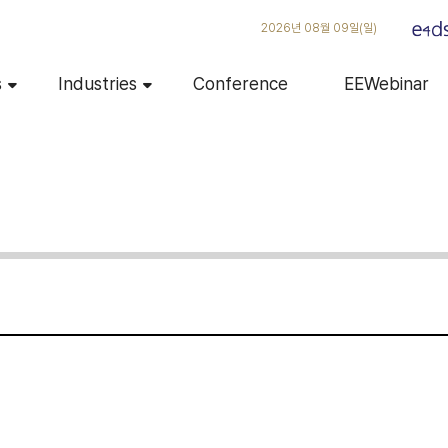
2026년 08월 09일(일)
s
Industries
Conference
EEWebinar