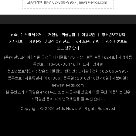
고충처리인 배종인 02-866-9957 , news@e4ds.com
e4ds뉴스 매체소개
개인정보취급방침
이용약관
청소년보호정책
기사제보
제휴문의 및 고객 불만 신고
e4ds윤리강령
정정·반론보도
보도 청구 안내
(주)채널5코리아 | 서울 금천구 디지털로 178 가산퍼블릭 A동 1824호 | 사업자등
록번호 : 113-86-36448 | 대표자 : 명세환
청소년보호책임자 : 장은성 | 발행인, 편집인 : 명세환 | 전화 : 02-866-9957
등록번호 : 서울특별시 아 01366 | 등록일 : 2010년 10월 40일 | 제보메일 :
news@e4ds.com
본 콘텐츠의 저작권은 e4ds뉴스 또는 제공처에 있으며 이를 무단 이용하는 경우
저작권법 등에 따라 법적책임을 질 수 있습니다.
Copyright ©
2026
e4ds News. All Rights Reserved