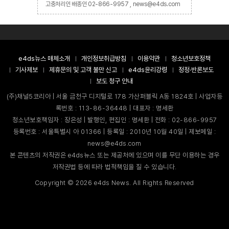
고충처리인 배종인 02-866-9957 , news@e4ds.com
e4ds뉴스 매체소개
개인정보취급방침
이용약관
청소년보호정책
기사제보
제휴문의 및 고객 불만 신고
e4ds윤리강령
정정·반론보도
보도 청구 안내
(주)채널5코리아 | 서울 금천구 디지털로 178 가산퍼블릭 A동 1824호 | 사업자등
록번호 : 113-86-36448 | 대표자 : 명세환
청소년보호책임자 : 장은성 | 발행인, 편집인 : 명세환 | 전화 : 02-866-9957
등록번호 : 서울특별시 아 01366 | 등록일 : 2010년 10월 40일 | 제보메일 :
news@e4ds.com
본 콘텐츠의 저작권은 e4ds뉴스 또는 제공처에 있으며 이를 무단 이용하는 경우
저작권법 등에 따라 법적책임을 질 수 있습니다.
Copyright ©
2026
e4ds News. All Rights Reserved