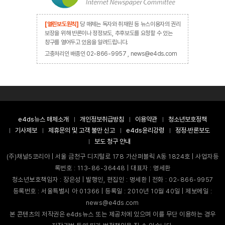
[열린보도원칙]
당 매체는 독자와 취재원 등 뉴스이용자의 권리
보장을 위해 반론이나 정정보도, 추후보도를 요청할 수 있는
창구를 열어두고 있음을 알려드립니다.
고충처리인 배종인 02-866-9957 , news@e4ds.com
e4ds뉴스 매체소개
개인정보취급방침
이용약관
청소년보호정책
기사제보
제휴문의 및 고객 불만 신고
e4ds윤리강령
정정·반론보도
보도 청구 안내
(주)채널5코리아 | 서울 금천구 디지털로 178 가산퍼블릭 A동 1824호 | 사업자등
록번호 : 113-86-36448 | 대표자 : 명세환
청소년보호책임자 : 장은성 | 발행인, 편집인 : 명세환 | 전화 : 02-866-9957
등록번호 : 서울특별시 아 01366 | 등록일 : 2010년 10월 40일 | 제보메일 :
news@e4ds.com
본 콘텐츠의 저작권은 e4ds뉴스 또는 제공처에 있으며 이를 무단 이용하는 경우