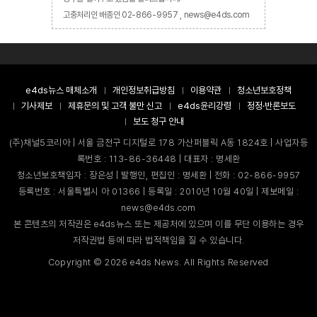
고충처리인 배종인 02-866-9957 , news@e4ds.com
e4ds뉴스 매체소개
개인정보취급방침
이용약관
청소년보호정책
기사제보
제휴문의 및 고객 불만 신고
e4ds윤리강령
정정·반론보도
보도 청구 안내
(주)채널5코리아 | 서울 금천구 디지털로 178 가산퍼블릭 A동 1824호 | 사업자등
록번호 : 113-86-36448 | 대표자 : 명세환
청소년보호책임자 : 장은성 | 발행인, 편집인 : 명세환 | 전화 : 02-866-9957
등록번호 : 서울특별시 아 01366 | 등록일 : 2010년 10월 40일 | 제보메일 :
news@e4ds.com
본 콘텐츠의 저작권은 e4ds뉴스 또는 제공처에 있으며 이를 무단 이용하는 경우
저작권법 등에 따라 법적책임을 질 수 있습니다.
Copyright ©
2026
e4ds News. All Rights Reserved