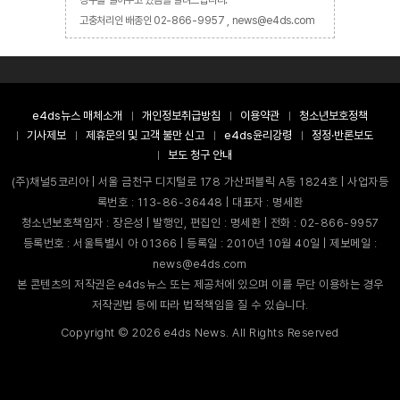
창구를 열어두고 있음을 알려드립니다.
고충처리인 배종인 02-866-9957 , news@e4ds.com
e4ds뉴스 매체소개
개인정보취급방침
이용약관
청소년보호정책
기사제보
제휴문의 및 고객 불만 신고
e4ds윤리강령
정정·반론보도
보도 청구 안내
(주)채널5코리아 | 서울 금천구 디지털로 178 가산퍼블릭 A동 1824호 | 사업자등
록번호 : 113-86-36448 | 대표자 : 명세환
청소년보호책임자 : 장은성 | 발행인, 편집인 : 명세환 | 전화 : 02-866-9957
등록번호 : 서울특별시 아 01366 | 등록일 : 2010년 10월 40일 | 제보메일 :
news@e4ds.com
본 콘텐츠의 저작권은 e4ds뉴스 또는 제공처에 있으며 이를 무단 이용하는 경우
저작권법 등에 따라 법적책임을 질 수 있습니다.
Copyright ©
2026
e4ds News. All Rights Reserved