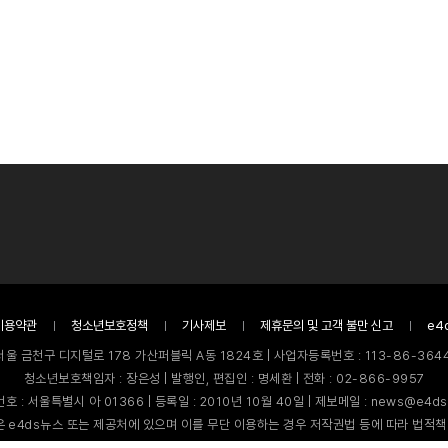
이용약관
청소년보호정책
기사제보
제휴문의 및 고객 불만 신고
e4
서울 금천구 디지털로 178 가산퍼블릭 A동 1824호 | 사업자등록번호 : 113-86-3644
청소년보호책임자 : 장은성 | 발행인, 편집인 : 명세환 | 전화 : 02-866-9957
호 : 서울특별시 아 01366 | 등록일 : 2010년 10월 40일 | 제보메일 : news@e4ds
 e4ds뉴스 또는 제공처에 있으며 이를 무단 이용하는 경우 저작권법 등에 따라 법적책