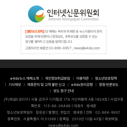
[열린보도원칙]
당 매체는 독자와 취재원 등 뉴스이용자의 권리
보장을 위해 반론이나 정정보도, 추후보도를 요청할 수 있는
창구를 열어두고 있음을 알려드립니다.
고충처리인 배종인 02-866-9957 , news@e4ds.com
e4ds뉴스 매체소개
개인정보취급방침
이용약관
청소년보호정책
기사제보
제휴문의 및 고객 불만 신고
e4ds윤리강령
정정·반론보도
보도 청구 안내
(주)채널5코리아 | 서울 금천구 디지털로 178 가산퍼블릭 A동 1824호 | 사업자등
록번호 : 113-86-36448 | 대표자 : 명세환
청소년보호책임자 : 장은성 | 발행인, 편집인 : 명세환 | 전화 : 02-866-9957
등록번호 : 서울특별시 아 01366 | 등록일 : 2010년 10월 40일 | 제보메일 :
news@e4ds.com