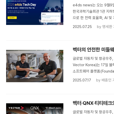
e4ds news는 오는 9월
한국과학기술회관 1관 지하1층
으로 한 전력 효율화, AI 및
2025.07.25
by
명세환
벡터의 안전한 미들웨
글로벌 자동차 및 항공우주,
Vector Korea)는 17일
소프트웨어 플랫폼(Foundat
2025.07.17
by
배종인 
벡터·QNX·티티테크오
글로벌 자동차 및 항공우주,