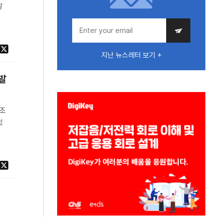
발
지난 뉴스레터 보기 +
개발
구조
있
터