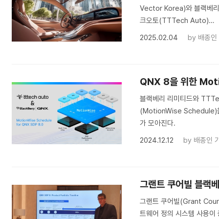
Vector Korea)와 블랙베리
크오토(TTTech Auto)…
2025.02.04
by
배종인
QNX 8을 위한 Mo
블랙베리 리미티드와 TTTec
(MotionWise Sche
가 모아진다.
2024.12.12
by
배종인 
그랜트 쿠어빌 블랙베리 
그랜트 쿠어빌(Grant Cou
트웨어 정의 시스템 사용이 