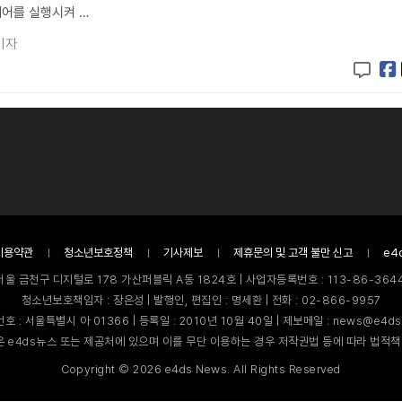
어를 실행시켜 …
기자
이용약관
청소년보호정책
기사제보
제휴문의 및 고객 불만 신고
e4
서울 금천구 디지털로 178 가산퍼블릭 A동 1824호 | 사업자등록번호 : 113-86-3644
청소년보호책임자 : 장은성 | 발행인, 편집인 : 명세환 | 전화 : 02-866-9957
호 : 서울특별시 아 01366 | 등록일 : 2010년 10월 40일 | 제보메일 : news@e4ds
 e4ds뉴스 또는 제공처에 있으며 이를 무단 이용하는 경우 저작권법 등에 따라 법적책
Copyright ©
2026
e4ds News. All Rights Reserved