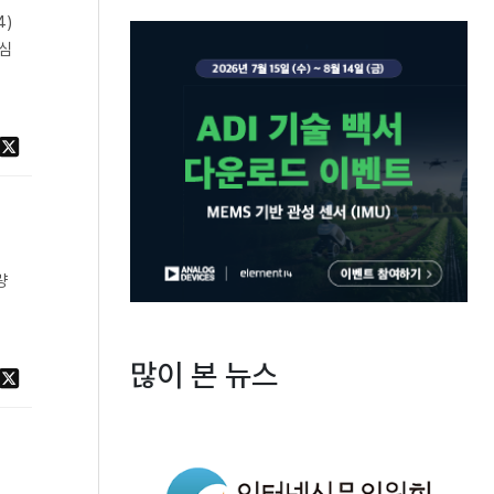
4)
중심
량
많이 본 뉴스