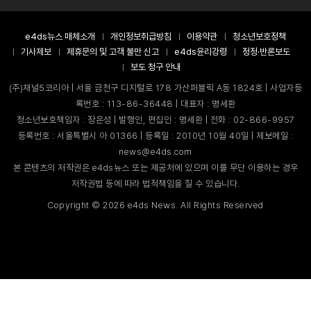
e4ds뉴스 매체소개
개인정보취급방침
이용약관
청소년보호정책
기사제보
제휴문의 및 고객 불만 신고
e4ds윤리강령
정정·반론보도
보도 청구 안내
(주)채널5코리아 | 서울 금천구 디지털로 178 가산퍼블릭 A동 1824호 | 사업자등
록번호 : 113-86-36448 | 대표자 : 명세환
청소년보호책임자 : 장은성 | 발행인, 편집인 : 명세환 | 전화 : 02-866-9957
등록번호 : 서울특별시 아 01366 | 등록일 : 2010년 10월 40일 | 제보메일 :
news@e4ds.com
본 콘텐츠의 저작권은 e4ds뉴스 또는 제공처에 있으며 이를 무단 이용하는 경우
저작권법 등에 따라 법적책임을 질 수 있습니다.
Copyright ©
2026
e4ds News. All Rights Reserved