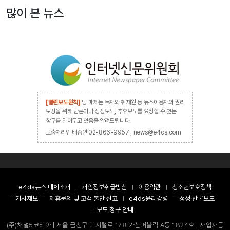
많이 본 뉴스
[열린보도원칙]
당 매체는 독자와 취재원 등 뉴스이용자의 권리
보장을 위해 반론이나 정정보도, 추후보도를 요청할 수 있는
창구를 열어두고 있음을 알려드립니다.
고충처리인 배종인 02-866-9957 , news@e4ds.com
e4ds뉴스 매체소개
개인정보취급방침
이용약관
청소년보호정책
기사제보
제휴문의 및 고객 불만 신고
e4ds윤리강령
정정·반론보도
보도 청구 안내
(주)채널5코리아 | 서울 금천구 디지털로 178 가산퍼블릭 A동 1824호 | 사업자등