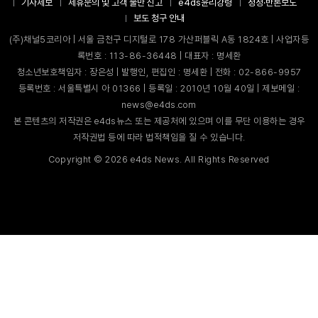
기사제보
제휴문의 및 고객 불만 신고
e4ds윤리강령
정정·반론보도
보도 청구 안내
(주)채널5코리아 | 서울 금천구 디지털로 178 가산퍼블릭 A동 1824호 | 사업자등
록번호 : 113-86-36448 | 대표자 : 명세환
청소년보호책임자 : 장은성 | 발행인, 편집인 : 명세환 | 전화 : 02-866-9957
등록번호 : 서울특별시 아 01366 | 등록일 : 2010년 10월 40일 | 제보메일 :
news@e4ds.com
본 콘텐츠의 저작권은 e4ds뉴스 또는 제공처에 있으며 이를 무단 이용하는 경우
저작권법 등에 따라 법적책임을 질 수 있습니다.
Copyright ©
2026
e4ds News. All Rights Reserved