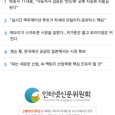
박중서 TI 대표, “자동차서 검증된 ‘반도체’ 로봇 지능화 지름길
1
된다”
“실시간 액추에이션 루프가 차세대 모빌리티·로보틱스 핵심”
2
메모리가 스마트폰 시장을 갈랐다…저가폰은 줄고 프리미엄은 커
3
진다
젠슨 황, 한국에선 공급망 일본에서는 시장 확보
4
“AI는 새로운 산업, AI 팩토리 산업혁명 핵심 인프라 될 것”
5
[열린보도원칙]
당 매체는 독자와 취재원 등 뉴스이용자의 권리