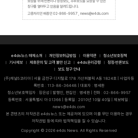
보장을 위해 반론이나 정정보도, 추후보도를 요청할 수 있는
창구를 열어두고 있음을 알려드립니다.
고충처리인 배종인 02-866-9957 , news@e4ds.com
e4ds뉴스 매체소개
개인정보취급방침
이용약관
청소년보호정책
기사제보
제휴문의 및 고객 불만 신고
e4ds윤리강령
정정·반론보도
보도 청구 안내
(주)채널5코리아 | 서울 금천구 디지털로 178 가산퍼블릭 A동 1824호 | 사업자등
록번호 : 113-86-36448 | 대표자 : 명세환
청소년보호책임자 : 장은성 | 발행인, 편집인 : 명세환 | 전화 : 02-866-9957
등록번호 : 서울특별시 아 01366 | 등록일 : 2010년 10월 40일 | 제보메일 :
news@e4ds.com
본 콘텐츠의 저작권은 e4ds뉴스 또는 제공처에 있으며 이를 무단 이용하는 경우
저작권법 등에 따라 법적책임을 질 수 있습니다.
Copyright ©
2026
e4ds News. All Rights Reserved