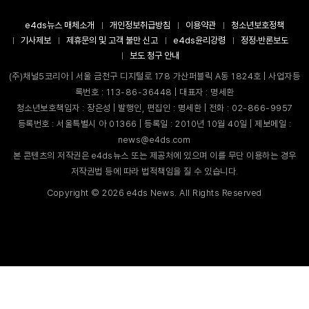
e4ds뉴스 매체소개
개인정보취급방침
이용약관
청소년보호정책
기사제보
제휴문의 및 고객 불만 신고
e4ds윤리강령
정정·반론보도
보도 청구 안내
(주)채널5코리아 | 서울 금천구 디지털로 178 가산퍼블릭 A동 1824호 | 사업자등
록번호 : 113-86-36448 | 대표자 : 명세환
청소년보호책임자 : 장은성 | 발행인, 편집인 : 명세환 | 전화 : 02-866-9957
등록번호 : 서울특별시 아 01366 | 등록일 : 2010년 10월 40일 | 제보메일 :
news@e4ds.com
본 콘텐츠의 저작권은 e4ds뉴스 또는 제공처에 있으며 이를 무단 이용하는 경우
저작권법 등에 따라 법적책임을 질 수 있습니다.
Copyright ©
2026
e4ds News. All Rights Reserved