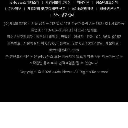
e4ds뉴스 매체소개
개인정보취급방침
이용약관
청소년보호정책
기사제보
제휴문의 및 고객 불만 신고
e4ds윤리강령
정정·반론보도
보도 청구 안내
(주)채널5코리아 | 서울 금천구 디지털로 178 가산퍼블릭 A동 1824호 | 사업자등
록번호 : 113-86-36448 | 대표자 : 명세환
청소년보호책임자 : 장은성 | 발행인, 편집인 : 명세환 | 전화 : 02-866-9957
등록번호 : 서울특별시 아 01366 | 등록일 : 2010년 10월 40일 | 제보메일 :
news@e4ds.com
본 콘텐츠의 저작권은 e4ds뉴스 또는 제공처에 있으며 이를 무단 이용하는 경우
저작권법 등에 따라 법적책임을 질 수 있습니다.
Copyright ©
2026
e4ds News. All Rights Reserved