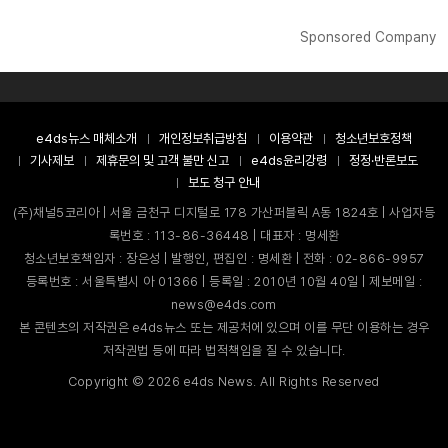
Sponsored Company
e4ds뉴스 매체소개
개인정보취급방침
이용약관
청소년보호정책
기사제보
제휴문의 및 고객 불만 신고
e4ds윤리강령
정정·반론보도
보도 청구 안내
(주)채널5코리아 | 서울 금천구 디지털로 178 가산퍼블릭 A동 1824호 | 사업자등
록번호 : 113-86-36448 | 대표자 : 명세환
청소년보호책임자 : 장은성 | 발행인, 편집인 : 명세환 | 전화 : 02-866-9957
등록번호 : 서울특별시 아 01366 | 등록일 : 2010년 10월 40일 | 제보메일 :
news@e4ds.com
본 콘텐츠의 저작권은 e4ds뉴스 또는 제공처에 있으며 이를 무단 이용하는 경우
저작권법 등에 따라 법적책임을 질 수 있습니다.
Copyright ©
2026
e4ds News. All Rights Reserved