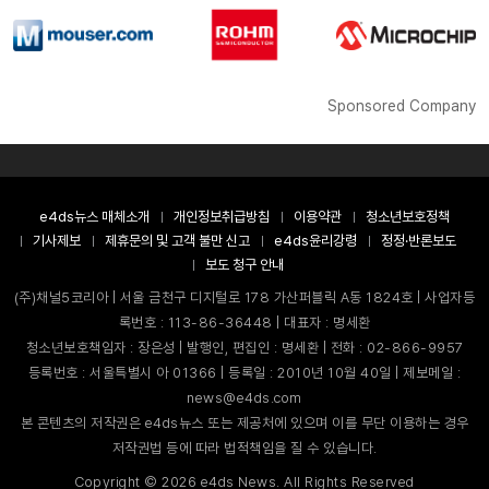
Sponsored Company
e4ds뉴스 매체소개
개인정보취급방침
이용약관
청소년보호정책
기사제보
제휴문의 및 고객 불만 신고
e4ds윤리강령
정정·반론보도
보도 청구 안내
(주)채널5코리아 | 서울 금천구 디지털로 178 가산퍼블릭 A동 1824호 | 사업자등
록번호 : 113-86-36448 | 대표자 : 명세환
청소년보호책임자 : 장은성 | 발행인, 편집인 : 명세환 | 전화 : 02-866-9957
등록번호 : 서울특별시 아 01366 | 등록일 : 2010년 10월 40일 | 제보메일 :
news@e4ds.com
본 콘텐츠의 저작권은 e4ds뉴스 또는 제공처에 있으며 이를 무단 이용하는 경우
저작권법 등에 따라 법적책임을 질 수 있습니다.
Copyright ©
2026
e4ds News. All Rights Reserved