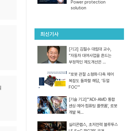
Power protection
solution
최신기사
[기고] 김필수 대림대 교수,
“자동차 대여사업을 흔드는
부정적인 제도개선은 …
“로봇 관절 소형화·다축 제어
복잡도 돌파할 해답, ‘듀얼
FOC’”
의
[기술 기고]“‘ADI-AMD 통합
센싱·제어·컴퓨팅 플랫폼’, 로봇
개발 복…
실리콘랩스, 초저전력 블루투스
LE SoC ‘BG2B’ 공개