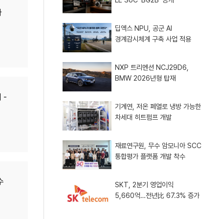
과
딥엑스 NPU, 공군 AI
경계감시체계 구축 사업 적용
NXP 트리멘션 NCJ29D6,
BMW 2026년형 탑재
 -
기계연, 저온 폐열로 냉방 가능한
차세대 히트펌프 개발
재료연구원, 무수 암모니아 SCC
통합평가 플랫폼 개발 착수
수
SKT, 2분기 영업이익
5,660억…전년比 67.3% 증가