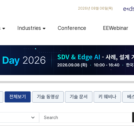
2026년 08월 06일(목)
s
Industries
Conference
EEWebinar
전체보기
기술 동영상
기술 문서
키 웨비나
베