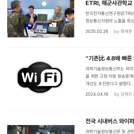
ETRI, 해군사관학
한국전자통신연구원(ETRI
정보통신자원의 노출을 최소
2025.02.26
by
명세환
“기존比 4.8배 빠른
과학기술정보통신부는 와이파이
을 위한 고정·이동 방송중계
개선도 추진한다고 밝혔다.
2024.04.16
by
김예지
전국 시내버스 와이파
과학기술정보통신부 및 관련