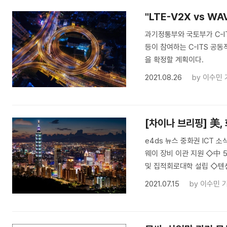
"LTE-V2X vs WA
과기정통부와 국토부가 C-ITS
등이 참여하는 C-ITS 공동
을 확정할 계획이다.
2021.08.26
by
이수민 
[차이나 브리핑] 美
e4ds 뉴스 중화권 ICT 소
웨이 장비 이관 지원 ◇中 5
및 집적회로대학 설립 ◇텐센
2021.07.15
by
이수민 