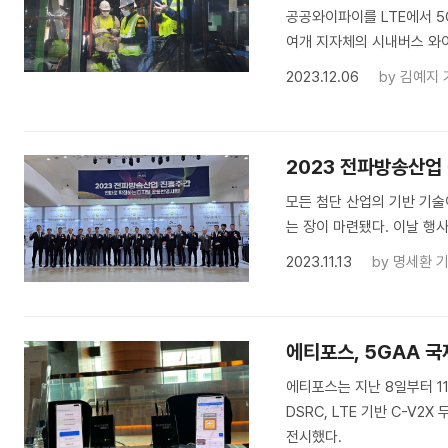
공공와이파이를 LTE에서 5G
여개 지자체의 시내버스 와이
2023.12.06
by
김예지 
​2023 전파방송산업
모든 첨단 산업의 기반 기
는 장이 마련됐다. 이날 행
2023.11.13
by
명세환 
에티포스, 5GAA 국
에티포스는 지난 8일부터 11일
DSRC, LTE 기반 C-V2
전시했다.