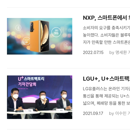
NXP, 스마트폰에서
소비자의 요구를 충족시키기
높아졌다. 소비자들은 블루투
자가 만족할 만한 스마트폰
2022.07.15
by
명세환 
LGU+, U+스마트팩
LG유플러스는 온라인 기자간
통신을 통해 제공되는 U+
넓으며, 폐쇄망 등을 통한 
2021.09.17
by
이수민 