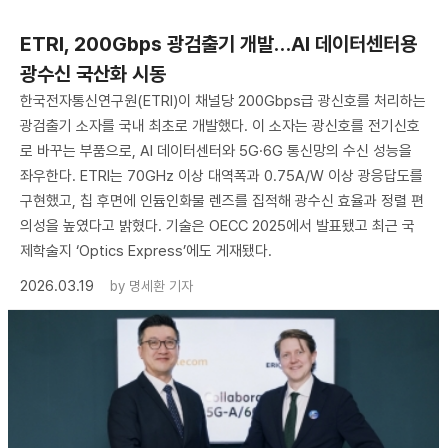
ETRI, 200Gbps 광검출기 개발…AI 데이터센터용
광수신 국산화 시동
한국전자통신연구원(ETRI)이 채널당 200Gbps급 광신호를 처리하는
광검출기 소자를 국내 최초로 개발했다. 이 소자는 광신호를 전기신호
로 바꾸는 부품으로, AI 데이터센터와 5G·6G 통신망의 수신 성능을
좌우한다. ETRI는 70GHz 이상 대역폭과 0.75A/W 이상 광응답도를
구현했고, 칩 후면에 인듐인화물 렌즈를 집적해 광수신 효율과 정렬 편
의성을 높였다고 밝혔다. 기술은 OECC 2025에서 발표됐고 최근 국
제학술지 ‘Optics Express’에도 게재됐다.
2026.03.19
by
명세환 기자