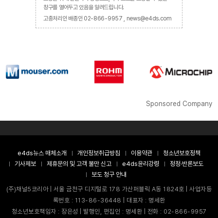
창구를 열어두고 있음을 알려드립니다.
고충처리인 배종인 02-866-9957 , news@e4ds.com
Sponsored Company
e4ds뉴스 매체소개
개인정보취급방침
이용약관
청소년보호정책
기사제보
제휴문의 및 고객 불만 신고
e4ds윤리강령
정정·반론보도
보도 청구 안내
(주)채널5코리아 | 서울 금천구 디지털로 178 가산퍼블릭 A동 1824호 | 사업자등
록번호 : 113-86-36448 | 대표자 : 명세환
청소년보호책임자 : 장은성 | 발행인, 편집인 : 명세환 | 전화 : 02-866-9957