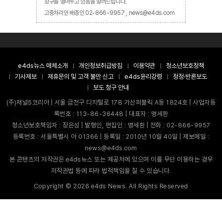
창구를 열어두고 있음을 알려드립니다.
고충처리인 배종인 02-866-9957 , news@e4ds.com
e4ds뉴스 매체소개
개인정보취급방침
이용약관
청소년보호정책
기사제보
제휴문의 및 고객 불만 신고
e4ds윤리강령
정정·반론보도
보도 청구 안내
(주)채널5코리아 | 서울 금천구 디지털로 178 가산퍼블릭 A동 1824호 | 사업자등
록번호 : 113-86-36448 | 대표자 : 명세환
청소년보호책임자 : 장은성 | 발행인, 편집인 : 명세환 | 전화 : 02-866-9957
등록번호 : 서울특별시 아 01366 | 등록일 : 2010년 10월 40일 | 제보메일 :
news@e4ds.com
본 콘텐츠의 저작권은 e4ds뉴스 또는 제공처에 있으며 이를 무단 이용하는 경우
저작권법 등에 따라 법적책임을 질 수 있습니다.
Copyright ©
2026
e4ds News. All Rights Reserved