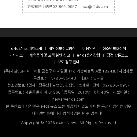
고충처리인 배종인 02-866-9957 , news@e4ds.com
e4ds뉴스 매체소개
개인정보취급방침
이용약관
청소년보호정책
기사제보
제휴문의 및 고객 불만 신고
e4ds윤리강령
정정·반론보도
보도 청구 안내
(주)채널5코리아 | 서울 금천구 디지털로 178 가산퍼블릭 A동 1824호 | 사업자등
록번호 : 113-86-36448 | 대표자 : 명세환
청소년보호책임자 : 장은성 | 발행인, 편집인 : 명세환 | 전화 : 02-866-9957
등록번호 : 서울특별시 아 01366 | 등록일 : 2010년 10월 40일 | 제보메일 :
news@e4ds.com
본 콘텐츠의 저작권은 e4ds뉴스 또는 제공처에 있으며 이를 무단 이용하는 경우
저작권법 등에 따라 법적책임을 질 수 있습니다.
Copyright ©
2026
e4ds News. All Rights Reserved