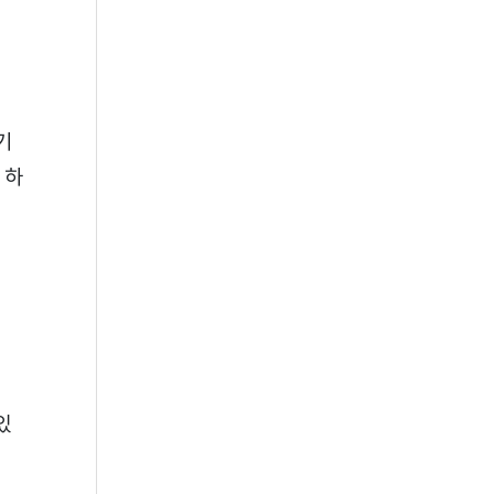
기
 하
있