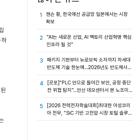
젠슨 황, 한국에선 공급망 일본에서는 시장
1
확보
립
“AI는 새로운 산업, AI 팩토리 산업혁명 핵심
2
존하
인프라 될 것”
패키지 기판부터 뉴로모픽 소자까지 차세대
3
반도체 기술 한눈에…2026년도 반도체사업
성과교류회
[르포]“PLC 안으로 들어간 보안, 공정 중단
4
 된
전 위협 탐지”…안산 데모센터서 본 노조미
네트웍스 OT 보안의 실제
[2026 전력전자학술대회]최대한 아성코리
5
아 전무, “SiC 기반 고전압 시장 토털 솔루션
는
제공”