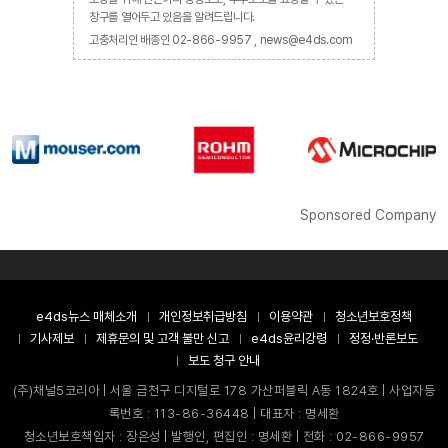
창구를 열어두고 있음을 알려드립니다.
고충처리인 배종인 02-866-9957 , news@e4ds.com
Sponsored Company
e4ds뉴스 매체소개
개인정보취급방침
이용약관
청소년보호정책
기사제보
제휴문의 및 고객 불만 신고
e4ds윤리강령
정정·반론보도
보도 청구 안내
(주)채널5코리아 | 서울 금천구 디지털로 178 가산퍼블릭 A동 1824호 | 사업자등
록번호 : 113-86-36448 | 대표자 : 명세환
청소년보호책임자 : 장은성 | 발행인, 편집인 : 명세환 | 전화 : 02-866-9957