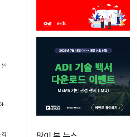
루션
리
한
많이 본 뉴스
본격