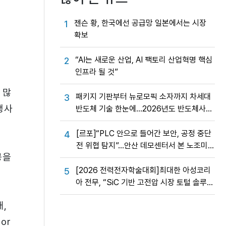
젠슨 황, 한국에선 공급망 일본에서는 시장
1
확보
“AI는 새로운 산업, AI 팩토리 산업혁명 핵심
2
인프라 될 것”
 많
패키지 기판부터 뉴로모픽 소자까지 차세대
3
행사
반도체 기술 한눈에…2026년도 반도체사업
성과교류회
[르포]“PLC 안으로 들어간 보안, 공정 중단
4
전 위협 탐지”…안산 데모센터서 본 노조미
공을
네트웍스 OT 보안의 실제
[2026 전력전자학술대회]최대한 아성코리
5
아 전무, “SiC 기반 고전압 시장 토털 솔루션
제공”
대,
or