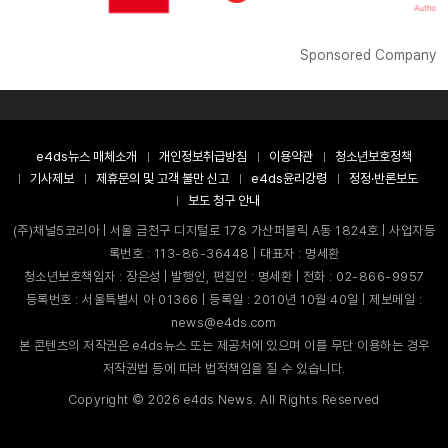
Sponsored Company
e4ds뉴스 매체소개
개인정보취급방침
이용약관
청소년보호정책
기사제보
제휴문의 및 고객 불만 신고
e4ds윤리강령
정정·반론보도
보도 청구 안내
(주)채널5코리아 | 서울 금천구 디지털로 178 가산퍼블릭 A동 1824호 | 사업자등
록번호 : 113-86-36448 | 대표자 : 명세환
청소년보호책임자 : 장은성 | 발행인, 편집인 : 명세환 | 전화 : 02-866-9957
등록번호 : 서울특별시 아 01366 | 등록일 : 2010년 10월 40일 | 제보메일 :
news@e4ds.com
본 콘텐츠의 저작권은 e4ds뉴스 또는 제공처에 있으며 이를 무단 이용하는 경우
저작권법 등에 따라 법적책임을 질 수 있습니다.
Copyright ©
2026
e4ds News. All Rights Reserved