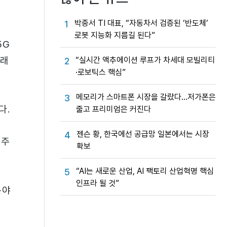
박중서 TI 대표, “자동차서 검증된 ‘반도체’
1
로봇 지능화 지름길 된다”
5G
그래
“실시간 액추에이션 루프가 차세대 모빌리티
2
·로보틱스 핵심”
메모리가 스마트폰 시장을 갈랐다…저가폰은
3
다.
줄고 프리미엄은 커진다
젠슨 황, 한국에선 공급망 일본에서는 시장
4
 주
확보
“AI는 새로운 산업, AI 팩토리 산업혁명 핵심
5
인프라 될 것”
분야