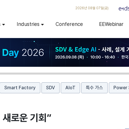
2026년 08월 07일(금)
s
Industries
Conference
EEWebinar
Smart Factory
SDV
AIoT
특수 가스
Power 
 새로운 기회”