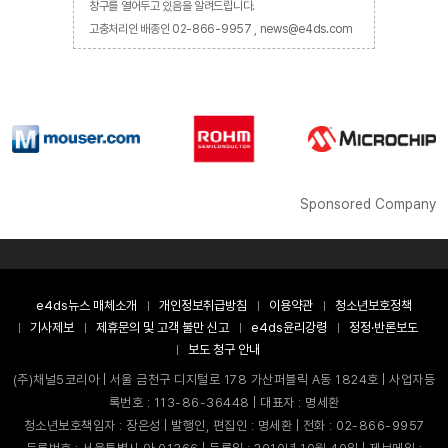
창구를 열어두고 있음을 알려드립니다.
고충처리인 배종인 02-866-9957 , news@e4ds.com
Sponsored Company
e4ds뉴스 매체소개
개인정보취급방침
이용약관
청소년보호정책
기사제보
제휴문의 및 고객 불만 신고
e4ds윤리강령
정정·반론보도
보도 청구 안내
(주)채널5코리아 | 서울 금천구 디지털로 178 가산퍼블릭 A동 1824호 | 사업자등
록번호 : 113-86-36448 | 대표자 : 명세환
청소년보호책임자 : 장은성 | 발행인, 편집인 : 명세환 | 전화 : 02-866-9957