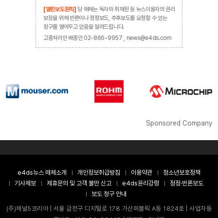
[열린보도원칙]
당 매체는 독자와 취재원 등 뉴스이용자의 권리
보장을 위해 반론이나 정정보도, 추후보도를 요청할 수 있는
창구를 열어두고 있음을 알려드립니다.
고충처리인 배종인 02-866-9957 , news@e4ds.com
Sponsored Company
e4ds뉴스 매체소개
개인정보취급방침
이용약관
청소년보호정책
기사제보
제휴문의 및 고객 불만 신고
e4ds윤리강령
정정·반론보도
보도 청구 안내
(주)채널5코리아 | 서울 금천구 디지털로 178 가산퍼블릭 A동 1824호 | 사업자등