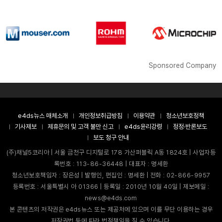
Sponsored Company
e4ds뉴스 매체소개
개인정보취급방침
이용약관
청소년보호정책
기사제보
제휴문의 및 고객 불만 신고
e4ds윤리강령
정정·반론보도
보도 청구 안내
(주)채널5코리아 | 서울 금천구 디지털로 178 가산퍼블릭 A동 1824호 | 사업자등
록번호 : 113-86-36448 | 대표자 : 명세환
청소년보호책임자 : 장은성 | 발행인, 편집인 : 명세환 | 전화 : 02-866-9957
등록번호 : 서울특별시 아 01366 | 등록일 : 2010년 10월 40일 | 제보메일 :
news@e4ds.com
본 콘텐츠의 저작권은 e4ds뉴스 또는 제공처에 있으며 이를 무단 이용하는 경우
저작권법 등에 따라 법적책임을 질 수 있습니다.