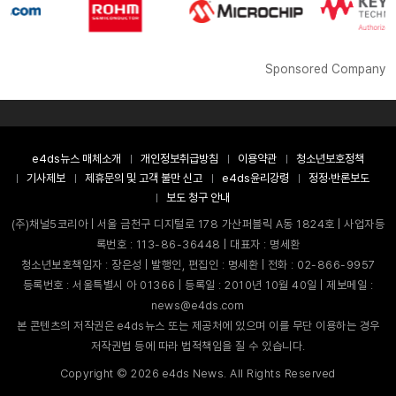
Sponsored Company
e4ds뉴스 매체소개
개인정보취급방침
이용약관
청소년보호정책
기사제보
제휴문의 및 고객 불만 신고
e4ds윤리강령
정정·반론보도
보도 청구 안내
(주)채널5코리아 | 서울 금천구 디지털로 178 가산퍼블릭 A동 1824호 | 사업자등
록번호 : 113-86-36448 | 대표자 : 명세환
청소년보호책임자 : 장은성 | 발행인, 편집인 : 명세환 | 전화 : 02-866-9957
등록번호 : 서울특별시 아 01366 | 등록일 : 2010년 10월 40일 | 제보메일 :
news@e4ds.com
본 콘텐츠의 저작권은 e4ds뉴스 또는 제공처에 있으며 이를 무단 이용하는 경우
저작권법 등에 따라 법적책임을 질 수 있습니다.
Copyright ©
2026
e4ds News. All Rights Reserved