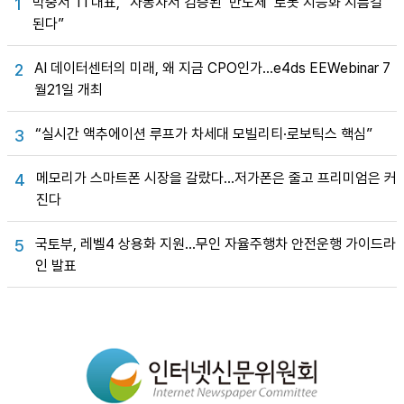
박중서 TI 대표, “자동차서 검증된 ‘반도체’ 로봇 지능화 지름길
1
된다”
AI 데이터센터의 미래, 왜 지금 CPO인가…e4ds EEWebinar 7
2
월21일 개최
“실시간 액추에이션 루프가 차세대 모빌리티·로보틱스 핵심”
3
메모리가 스마트폰 시장을 갈랐다…저가폰은 줄고 프리미엄은 커
4
진다
국토부, 레벨4 상용화 지원…무인 자율주행차 안전운행 가이드라
5
인 발표