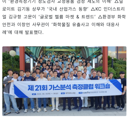
이 ‘환경측정기기 정도검사 교정용품 검정 제도의 이해’ △딜
로이트 김기동 상무가 ‘국내 산업가스 동향’ △KC 인더스트리
얼 김규항 고문이 ‘글로벌 헬륨 마켓 & 트렌드’ △환경부 화학
안전과 이창언 사무관이 ‘화학물질 유출사고 이해와 대응사
례’에 대해 발표했다.