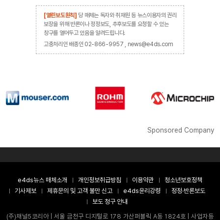
[열린보도원칙]
당 매체는 독자와 취재원 등 뉴스이용자의 권리
보장을 위해 반론이나 정정보도, 추후보도를 요청할 수 있는
창구를 열어두고 있음을 알려드립니다.
고충처리인 배종인 02-866-9957 , news@e4ds.com
Sponsored Company
e4ds뉴스 매체소개
개인정보취급방침
이용약관
청소년보호정책
기사제보
제휴문의 및 고객 불만 신고
e4ds윤리강령
정정·반론보도
보도 청구 안내
(주)채널5코리아 | 서울 금천구 디지털로 178 가산퍼블릭 A동 1824호 | 사업자등