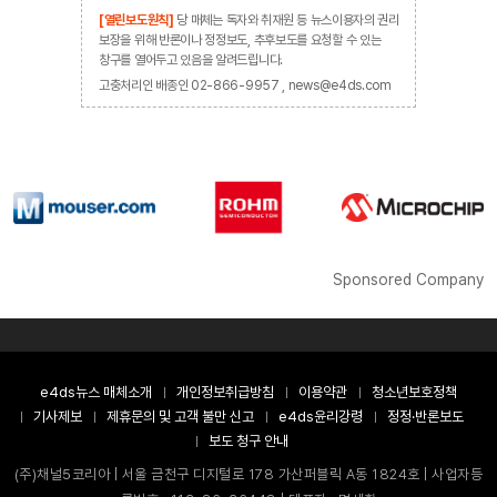
[열린보도원칙]
당 매체는 독자와 취재원 등 뉴스이용자의 권리
보장을 위해 반론이나 정정보도, 추후보도를 요청할 수 있는
창구를 열어두고 있음을 알려드립니다.
고충처리인 배종인 02-866-9957 , news@e4ds.com
Sponsored Company
e4ds뉴스 매체소개
개인정보취급방침
이용약관
청소년보호정책
기사제보
제휴문의 및 고객 불만 신고
e4ds윤리강령
정정·반론보도
보도 청구 안내
(주)채널5코리아 | 서울 금천구 디지털로 178 가산퍼블릭 A동 1824호 | 사업자등