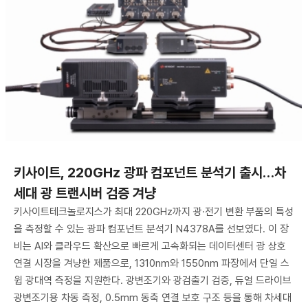
키사이트, 220GHz 광파 컴포넌트 분석기 출시…차
세대 광 트랜시버 검증 겨냥
키사이트테크놀로지스가 최대 220GHz까지 광·전기 변환 부품의 특성
을 측정할 수 있는 광파 컴포넌트 분석기 N4378A를 선보였다. 이 장
비는 AI와 클라우드 확산으로 빠르게 고속화되는 데이터센터 광 상호
연결 시장을 겨냥한 제품으로, 1310nm와 1550nm 파장에서 단일 스
윕 광대역 측정을 지원한다. 광변조기와 광검출기 검증, 듀얼 드라이브
광변조기용 차동 측정, 0.5mm 동축 연결 보호 구조 등을 통해 차세대