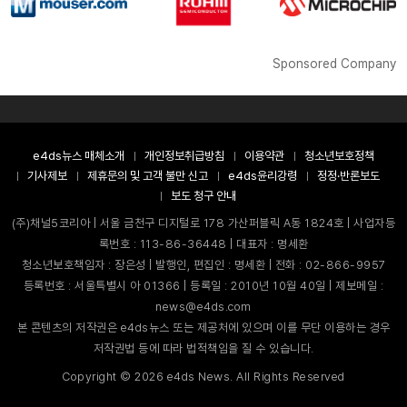
Sponsored Company
e4ds뉴스 매체소개
개인정보취급방침
이용약관
청소년보호정책
기사제보
제휴문의 및 고객 불만 신고
e4ds윤리강령
정정·반론보도
보도 청구 안내
(주)채널5코리아 | 서울 금천구 디지털로 178 가산퍼블릭 A동 1824호 | 사업자등
록번호 : 113-86-36448 | 대표자 : 명세환
청소년보호책임자 : 장은성 | 발행인, 편집인 : 명세환 | 전화 : 02-866-9957
등록번호 : 서울특별시 아 01366 | 등록일 : 2010년 10월 40일 | 제보메일 :
news@e4ds.com
본 콘텐츠의 저작권은 e4ds뉴스 또는 제공처에 있으며 이를 무단 이용하는 경우
저작권법 등에 따라 법적책임을 질 수 있습니다.
Copyright ©
2026
e4ds News. All Rights Reserved