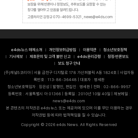
보장을 위해 반론이나 정정보도, 추후보도를 요청할 수 있는
창구를 열어두고 있음을 알려드립니다.
고충처리인 강정규 070-4699-5321 , news@e4ds.com
e4ds뉴스 매체소개
개인정보취급방침
이용약관
청소년보호정책
기사제보
제휴문의 및 고객 불만 신고
e4ds윤리강령
정정·반론보도
보도 청구 안내
(주)채널5코리아 | 서울 금천구 디지털로 178 가산퍼블릭 A동 1824호 | 사업자등
록번호 : 113-86-36448 | 대표자 : 명세환
청소년보호책임자 : 장은성 | 발행인, 편집인 : 명세환 | 전화 : 02-866-9957
등록번호 : 서울특별시 아 01366 | 등록일 : 2010년 10월 40일 | 제보메일 :
news@e4ds.com
본 콘텐츠의 저작권은 e4ds뉴스 또는 제공처에 있으며 이를 무단 이용하는 경우
저작권법 등에 따라 법적책임을 질 수 있습니다.
Copyright ©
2026
e4ds News. All Rights Reserved