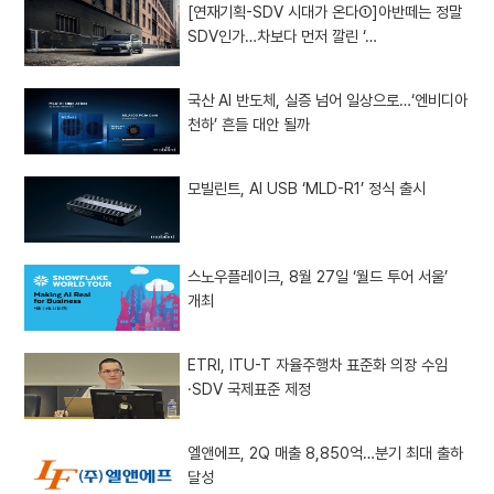
[연재기획-SDV 시대가 온다①]아반떼는 정말
SDV인가…차보다 먼저 깔린 ‘…
국산 AI 반도체, 실증 넘어 일상으로…‘엔비디아
천하’ 흔들 대안 될까
모빌린트, AI USB ‘MLD-R1’ 정식 출시
스노우플레이크, 8월 27일 ‘월드 투어 서울’
개최
ETRI, ITU-T 자율주행차 표준화 의장 수임
·SDV 국제표준 제정
엘앤에프, 2Q 매출 8,850억…분기 최대 출하
달성